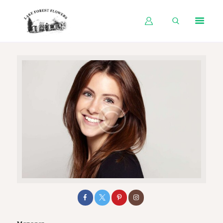
HOME
SHOP BY OCCASION
SHOP BY PRODUCT
SHOP BY PRICE
WEDDINGS
WORKSHOPS
ABOUT US
CONTACT US
BLOG