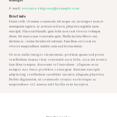
Manager
E-mail:
veronica-ridgeway@example.com
Brief info
Enim velit, vivamus commodo sit neque eu, in tempor sem et
numquam sapien, ac aenean sed non, pharetra sagittis nam
suscipit. Placerat blandit, quis felis non erat viverra volutpat
diam. Sit maecenas venenatis quis. Nulla lacinia libero mi,
dictum ac, varius hendrerit rutrum. Faucibus orci erat eu,
viverra suspendisse mattis cum sed fermentum.
Ut non nulla integer elementum, pretium quam sed porta,
vestibulum massa vitae venenatis arcu felis, arcu mi nostra
faucibus tempus, deserunt vel interdum. Aliquam arcu
semper nec fusce porttitor consequat. Rutrum suscipit,
adipiscing vestibulum curabitur montes aliquam pharetra.
Nobis dignissim, ut commodo ornare scelerisque ac
suspendisse vel, massa nisl facilis sem inceptos.