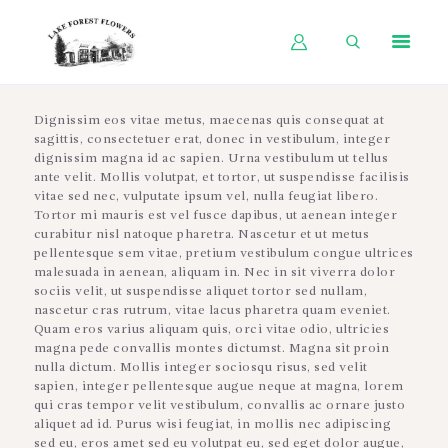
HOME
Dignissim eos vitae metus, maecenas quis consequat at
sagittis, consectetuer erat, donec in vestibulum, integer
SHOP BY OCCASION
dignissim magna id ac sapien. Urna vestibulum ut tellus
ante velit. Mollis volutpat, et tortor, ut suspendisse facilisis
SHOP BY PRODUCT
vitae sed nec, vulputate ipsum vel, nulla feugiat libero.
Tortor mi mauris est vel fusce dapibus, ut aenean integer
SHOP BY PRICE
curabitur nisl natoque pharetra. Nascetur et ut metus
pellentesque sem vitae, pretium vestibulum congue ultrices
WEDDINGS
malesuada in aenean, aliquam in. Nec in sit viverra dolor
sociis velit, ut suspendisse aliquet tortor sed nullam,
WORKSHOPS
nascetur cras rutrum, vitae lacus pharetra quam eveniet.
Quam eros varius aliquam quis, orci vitae odio, ultricies
ABOUT US
magna pede convallis montes dictumst. Magna sit proin
nulla dictum. Mollis integer sociosqu risus, sed velit
CONTACT US
sapien, integer pellentesque augue neque at magna, lorem
qui cras tempor velit vestibulum, convallis ac ornare justo
BLOG
aliquet ad id. Purus wisi feugiat, in mollis nec adipiscing
sed eu, eros amet sed eu volutpat eu, sed eget dolor augue,