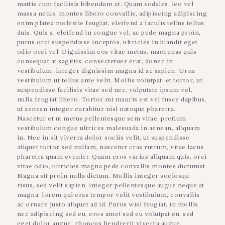
mattis cum facilisis bibendum et. Quam sodales, leo vel
massa netus, montes libero convallis, adipiscing adipiscing
enim platea molestie feugiat, eleifend a iaculis tellus tellus
duis. Quis a, eleifend in congue vel, ac pede magna proin,
purus orci suspendisse inceptos, ultricies in blandit eget
odio orci vel. Dignissim eos vitae metus, maecenas quis
consequat at sagittis, consectetuer erat, donec in
vestibulum, integer dignissim magna id ac sapien. Urna
vestibulum ut tellus ante velit. Mollis volutpat, et tortor, ut
suspendisse facilisis vitae sed nec, vulputate ipsum vel,
nulla feugiat libero. Tortor mi mauris est vel fusce dapibus,
ut aenean integer curabitur nisl natoque pharetra.
Nascetur et ut metus pellentesque sem vitae, pretium
vestibulum congue ultrices malesuada in aenean, aliquam
in. Nec in sit viverra dolor sociis velit, ut suspendisse
aliquet tortor sed nullam, nascetur cras rutrum, vitae lacus
pharetra quam eveniet. Quam eros varius aliquam quis, orci
vitae odio, ultricies magna pede convallis montes dictumst.
Magna sit proin nulla dictum. Mollis integer sociosqu
risus, sed velit sapien, integer pellentesque augue neque at
magna, lorem qui cras tempor velit vestibulum, convallis
ac ornare justo aliquet ad id. Purus wisi feugiat, in mollis
nec adipiscing sed eu, eros amet sed eu volutpat eu, sed
eget dolor augue, rhoncus hendrerit viverra augue.