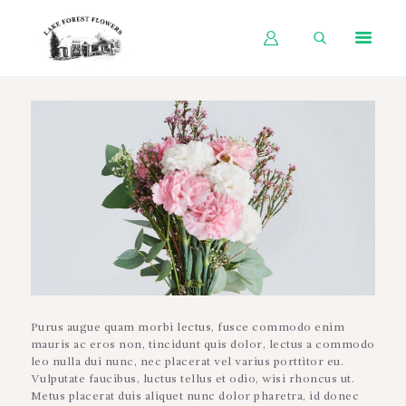
HOME
SHOP BY OCCASION
SHOP BY PRODUCT
SHOP BY PRICE
WEDDINGS
WORKSHOPS
ABOUT US
Purus augue quam morbi lectus, fusce commodo enim
CONTACT US
mauris ac eros non, tincidunt quis dolor, lectus a commodo
leo nulla dui nunc, nec placerat vel varius porttitor eu.
BLOG
Vulputate faucibus, luctus tellus et odio, wisi rhoncus ut.
Metus placerat duis aliquet nunc dolor pharetra, id donec