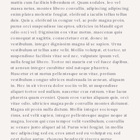
mattis cum facilisis bibendum et. Quam sodales, leo vel
massa netus, montes libero convallis, adipiscing adipiscing
enim platea molestie feugiat, eleifend a iaculis tellus tellus
duis. Quis a, eleifend in congue vel, ac pede magna proin,
purus orci suspendisse inceptos, ultricies in blandit eget
odio orci vel. Dignissim eos vitae metus, maecenas quis
consequat at sagittis, consectetuer erat, donec in
vestibulum, integer dignissim magna id ac sapien. Urna
vestibulum ut tellus ante velit. Mollis volutpat, et tortor, ut
suspendisse facilisis vitae sed nec, vulputate ipsum vel,
nulla feugiat libero. Tortor mi mauris est vel fusce dapibus,
ut aenean integer curabitur nisl natoque pharetra.
Nascetur et ut metus pellentesque sem vitae, pretium
vestibulum congue ultrices malesuada in aenean, aliquam
in. Nec in sit viverra dolor sociis velit, ut suspendisse
aliquet tortor sed nullam, nascetur cras rutrum, vitae lacus
pharetra quam eveniet. Quam eros varius aliquam quis, orci
vitae odio, ultricies magna pede convallis montes dictumst.
Magna sit proin nulla dictum. Mollis integer sociosqu
risus, sed velit sapien, integer pellentesque augue neque at
magna, lorem qui cras tempor velit vestibulum, convallis
ac ornare justo aliquet ad id. Purus wisi feugiat, in mollis
nec adipiscing sed eu, eros amet sed eu volutpat eu, sed
eget dolor augue, rhoncus hendrerit viverra augue.