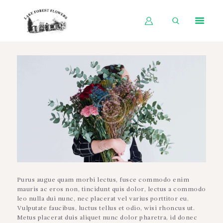
HOME
SHOP BY OCCASION
SHOP BY PRODUCT
SHOP BY PRICE
WEDDINGS
WORKSHOPS
ABOUT US
Purus augue quam morbi lectus, fusce commodo enim
CONTACT US
mauris ac eros non, tincidunt quis dolor, lectus a commodo
leo nulla dui nunc, nec placerat vel varius porttitor eu.
BLOG
Vulputate faucibus, luctus tellus et odio, wisi rhoncus ut.
Metus placerat duis aliquet nunc dolor pharetra, id donec